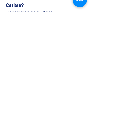
Caritas?
Transferencias a: Alias
DONACION.CARITAS.ST - CBU
0720727520000000023968
Bco. Santander Cta CTE 727-000239/6
- Obispado de San Isidro CUIT 30-
60990673-8
O a través de Mercado Pago
haciendo
click acá
Parroquia Santisima
Trinidad
SECRETARIA PARROQUIAL
Horarios de atención
Lunes, Miércoles, Viernes de 17 a